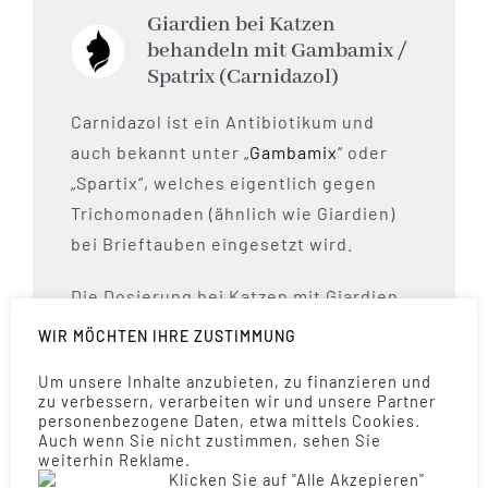
Giardien bei Katzen
behandeln mit Gambamix /
Spatrix (Carnidazol)
Carnidazol ist ein Antibiotikum und
auch bekannt unter „
Gambamix
“ oder
„Spartix“, welches eigentlich gegen
Trichomonaden (ähnlich wie Giardien)
bei Brieftauben eingesetzt wird.
Die Dosierung bei Katzen mit Giardien
beträgt 1 Tablette je 500g
WIR MÖCHTEN IHRE ZUSTIMMUNG
Körpergewicht und wird oral
Um unsere Inhalte anzubieten, zu finanzieren und
verabreicht. Brechen Sie die Tabletten
zu verbessern, verarbeiten wir und unsere Partner
zur Dosierung entsprechend, um Über-
personenbezogene Daten, etwa mittels Cookies.
Auch wenn Sie nicht zustimmen, sehen Sie
oder Unterdosieren zu vermeiden!
weiterhin Reklame.
Klicken Sie auf "Alle Akzepieren"