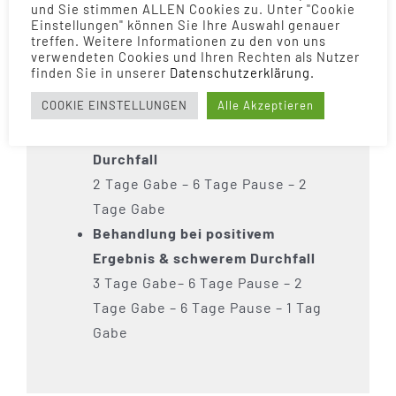
und Sie stimmen ALLEN Cookies zu. Unter "Cookie
Behandlung bei positivem
Einstellungen" können Sie Ihre Auswahl genauer
Ergebnis & leichtem Durchfall
treffen. Weitere Informationen zu den von uns
verwendeten Cookies und Ihren Rechten als Nutzer
1 Tag Gabe – 6 Tage Pause – 1 Tag
finden Sie in unserer
Daten­schutz­erklärung.
Gabe
COOKIE EINSTELLUNGEN
Alle Akzeptieren
Behandlung bei positivem
Ergebnis & mittelschwerem
Durchfall
2 Tage Gabe – 6 Tage Pause – 2
Tage Gabe
Behandlung bei positivem
Ergebnis & schwerem Durchfall
3 Tage Gabe– 6 Tage Pause – 2
Tage Gabe – 6 Tage Pause – 1 Tag
Gabe