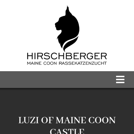
Zum
Inhalt
springen
Tog
Nav
Home
Maine Coon Kater
LUZI OF MAINE COON
CASTLE