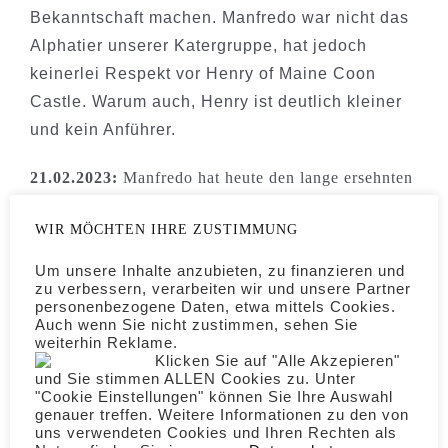
Bekanntschaft machen. Manfredo war nicht das
Alphatier unserer Katergruppe, hat jedoch
keinerlei Respekt vor Henry of Maine Coon
Castle. Warum auch, Henry ist deutlich kleiner
und kein Anführer.
21.02.2023:
Manfredo hat heute den lange ersehnten
neuen Maine Coon Kater kennengelernt.
WIR MÖCHTEN IHRE ZUSTIMMUNG
Loki of Maine Coon Castle hat ebenfalls das
Zeug, ein großer XXL Maine Coon Kater zu
Um unsere Inhalte anzubieten, zu finanzieren und
werden. Im ersten Moment dachte Manfredo an
zu verbessern, verarbeiten wir und unsere Partner
personenbezogene Daten, etwa mittels Cookies.
ein Mädel und hat versucht den Jungen zu
Auch wenn Sie nicht zustimmen, sehen Sie
weiterhin Reklame.
decken. Als Kumpel akzeptierte er ihn am Ende
Klicken Sie auf "Alle Akzepieren"
aber auch und so verbringen die Beiden viel
und Sie stimmen ALLEN Cookies zu. Unter
"Cookie Einstellungen" können Sie Ihre Auswahl
Zeit gemeinsam im Freigehege oder spielen im
genauer treffen. Weitere Informationen zu den von
Katerhaus.
uns verwendeten Cookies und Ihren Rechten als