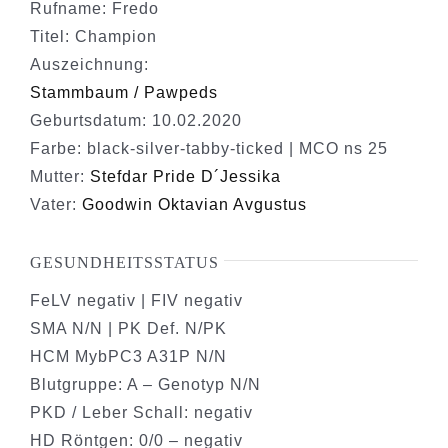
Rufname: Fredo
Titel: Champion
Auszeichnung:
Stammbaum / Pawpeds
Geburtsdatum: 10.02.2020
Farbe: black-silver-tabby-ticked | MCO ns 25
Mutter:
Stefdar Pride D´Jessika
Vater:
Goodwin Oktavian Avgustus
GESUNDHEITSSTATUS
FeLV negativ | FIV negativ
SMA N/N | PK Def. N/PK
HCM MybPC3 A31P N/N
Blutgruppe: A – Genotyp N/N
PKD / Leber Schall: negativ
HD Röntgen: 0/0 – negativ