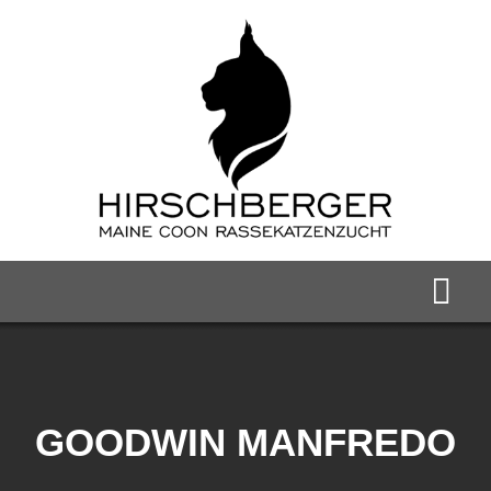
Zum
Inhalt
springen
Togg
Navi
Home
Maine Coon Kater
GOODWIN MANFREDO