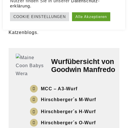
Nutzer finden Sie in unserer
Daten­schutz­
erklärung.
Mehr Geschichten zu den Machtkämpfen
unserer
XXL Maine Coon Kater
lesen Sie im
COOKIE EINSTELLUNGEN
Alle Akzeptieren
monatlichen
Maine Coon Journal
unseres
Katzenblogs
.
Wurfübersicht von
Goodwin Manfredo
MCC – A3-Wurf
Hirschberger´s M-Wurf
Hirschberger´s H-Wurf
Hirschberger´s O-Wurf