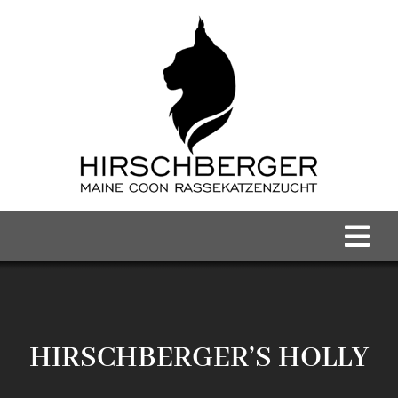
Zum
Inhalt
springen
Tog
Nav
Home
Maine Coon Kater
HIRSCHBERGER’S HOLLY