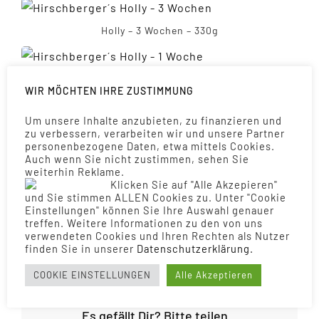
Holly – 3 Wochen – 330g
Holly – 1 Woche – 208g
WIR MÖCHTEN IHRE ZUSTIMMUNG
Um unsere Inhalte anzubieten, zu finanzieren und
Holly – 1 Tag – 130g
zu verbessern, verarbeiten wir und unsere Partner
personenbezogene Daten, etwa mittels Cookies.
Auch wenn Sie nicht zustimmen, sehen Sie
weiterhin Reklame.
Klicken Sie auf "Alle Akzepieren"
MEINE GESCHWISTER
und Sie stimmen ALLEN Cookies zu. Unter "Cookie
Einstellungen" können Sie Ihre Auswahl genauer
treffen. Weitere Informationen zu den von uns
verwendeten Cookies und Ihren Rechten als Nutzer
Hirschberger’s Helena
Hirschberger’s Hannah
finden Sie in unserer
Daten­schutz­erklärung.
COOKIE EINSTELLUNGEN
Alle Akzeptieren
Es gefällt Dir? Bitte teilen.