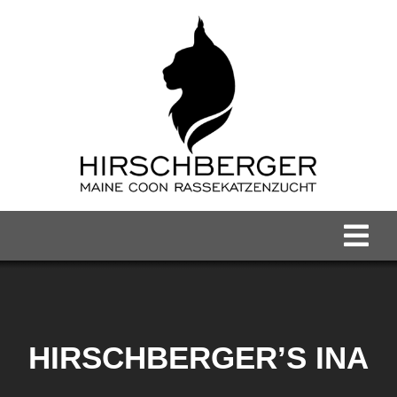
Zum
Inhalt
springen
Tog
Nav
Home
Maine Coon Kater
HIRSCHBERGER’S INA