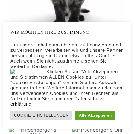
WIR MÖCHTEN IHRE ZUSTIMMUNG
Oxana – 5 Wochen – 583g
Um unsere Inhalte anzubieten, zu finanzieren und
zu verbessern, verarbeiten wir und unsere Partner
Oxana – 3 Wochen – 427g
personenbezogene Daten, etwa mittels Cookies.
Auch wenn Sie nicht zustimmen, sehen Sie
weiterhin Reklame.
Klicken Sie auf "Alle Akzepieren"
Oxana – 1 Woche – 223g
und Sie stimmen ALLEN Cookies zu. Unter
"Cookie Einstellungen" können Sie Ihre Auswahl
genauer treffen. Weitere Informationen zu den von
uns verwendeten Cookies und Ihren Rechten als
Oxana – 1 Tag – 109g
Nutzer finden Sie in unserer
Daten­schutz­
erklärung.
COOKIE EINSTELLUNGEN
Alle Akzeptieren
MEINE GESCHWISTER