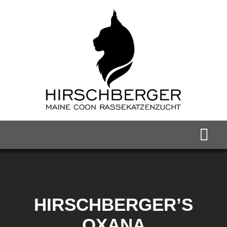
Zum
Inhalt
springen
Togg
Navi
Home
Maine Coon Kater
HIRSCHBERGER’S
OXANA