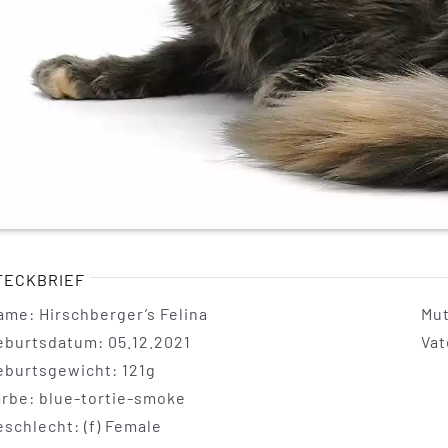
TECKBRIEF
ame: Hirschberger’s Felina
Mut
eburtsdatum: 05.12.2021
Vat
eburtsgewicht: 121g
arbe: blue-tortie-smoke
eschlecht: (f) Female