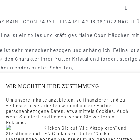
AS MAINE COON BABY FELINA IST AM 16.06.2022 NACH 
elina ist ein tolles und kräftiges Maine Coon Mädchen m
ie ist sehr menschenbezogen und anhänglich. Felina ist s
at den Charakter ihrer Mutter Kristal und fordert stetig
chnurrender, bunter Schatten.
elina ist mit ihrer Schwester Freya nach Franken umgez
WIR MÖCHTEN IHRE ZUSTIMMUNG
nsicher.
Um unsere Inhalte anzubieten, zu finanzieren und zu
verbessern, verarbeiten wir und unsere Partner
ALERIE
personenbezogene Daten, etwa mittels Cookies. Auch
wenn Sie nicht zustimmen, sehen Sie weiterhin
Reklame.
Klicken Sie auf "Alle Akzepieren" und
Sie stimmen ALLEN Cookies zu. Unter "Cookie
Einstellungen" können Sie Ihre Auswahl genauer treffen.
Felina – 17 Wochen 