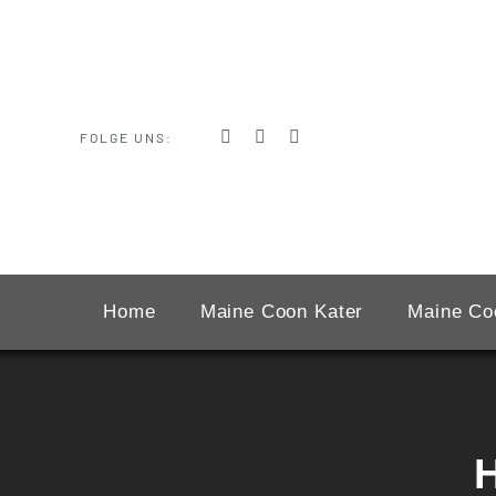
Zum
Inhalt
springen
FOLGE UNS:
Home
Maine Coon Kater
Maine Co