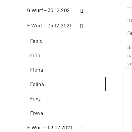
G Wurf – 30.12.2021
D
F Wurf – 05.12.2021
F
Fabio
S
Finn
h
s
Fiona
F
Felina
u
Foxy
G
Freya
E Wurf – 03.07.2021