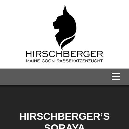
Zum
Inhalt
springen
Tog
Nav
Home
Maine Coon Kater
HIRSCHBERGER’S
SORAYA