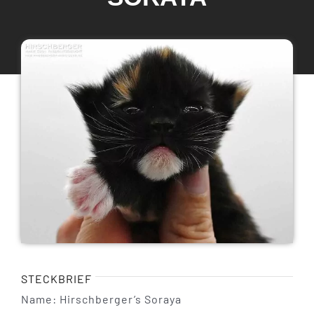
Maine Coon Katzen
Maine Coon Babys
Maine Coon Kastraten
Katzenblog
Über uns
STECKBRIEF
Name: Hirschberger’s Soraya