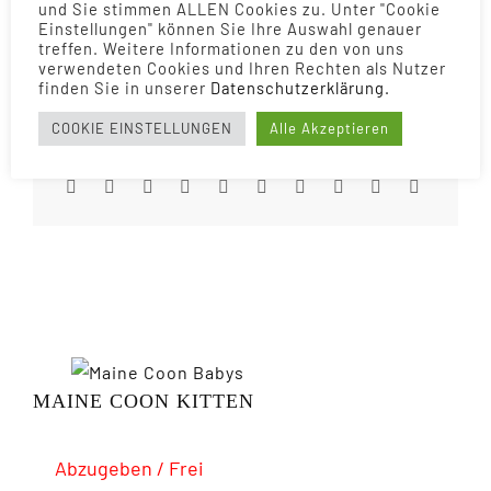
und Sie stimmen ALLEN Cookies zu. Unter "Cookie
Einstellungen" können Sie Ihre Auswahl genauer
treffen. Weitere Informationen zu den von uns
Hirschberger’s Sunny
Hirschberger’s Shiva
verwendeten Cookies und Ihren Rechten als Nutzer
finden Sie in unserer
Daten­schutz­erklärung.
COOKIE EINSTELLUNGEN
Alle Akzeptieren
Es gefällt Dir? Bitte teilen.
MAINE COON KITTEN
Abzugeben / Frei