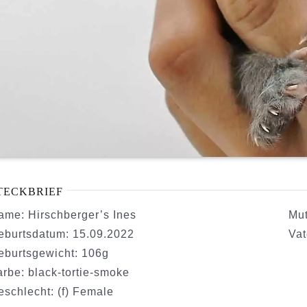
TECKBRIEF
ame: Hirschberger’s Ines
Mut
eburtsdatum: 15.09.2022
Vat
eburtsgewicht: 106g
arbe: black-tortie-smoke
eschlecht: (f) Female