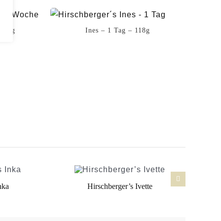
 163g
Ines – 1 Tag – 118g
nka
Hirschberger’s Ivette