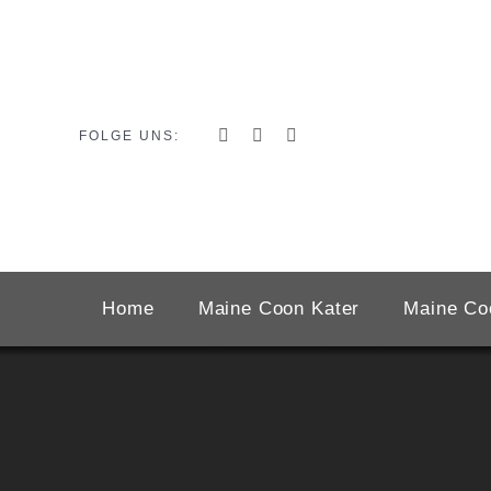
Zum
Inhalt
springen
FOLGE UNS:
Home
Maine Coon Kater
Maine Co