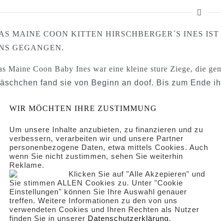
AS MAINE COON KITTEN HIRSCHBERGER´S INES IST
NS GEGANGEN.
s Maine Coon Baby Ines war eine kleine sture Ziege, die gen
läschchen fand sie von Beginn an doof. Bis zum Ende i
nd frech, jedoch konnte sie sich körperlich nicht mehr 
WIR MÖCHTEN IHRE ZUSTIMMUNG
durch fand Ines nur schwer eine freie Zitze ihrer Mutter
egenwehr verstanden, dass mein Fläschchen helfen könn
Um unsere Inhalte anzubieten, zu finanzieren und zu
enn ihr Gewicht schwankte extrem. Ab dem 05.10.2022 
verbessern, verarbeiten wir und unsere Partner
personenbezogene Daten, etwa mittels Cookies. Auch
ag sie nur noch in der Wurfbox. Da am 08.10.2022 auch 
wenn Sie nicht zustimmen, sehen Sie weiterhin
ussten wir uns eingestehen, dass es das Beste für Ines 
Reklame.
Klicken Sie auf "Alle Akzepieren" und
Sie stimmen ALLEN Cookies zu. Unter "Cookie
eine kleine Motte, komm gut über die Brücke und grüß 
Einstellungen" können Sie Ihre Auswahl genauer
treffen. Weitere Informationen zu den von uns
verwendeten Cookies und Ihren Rechten als Nutzer
ALERIE
finden Sie in unserer
Daten­schutz­erklärung.