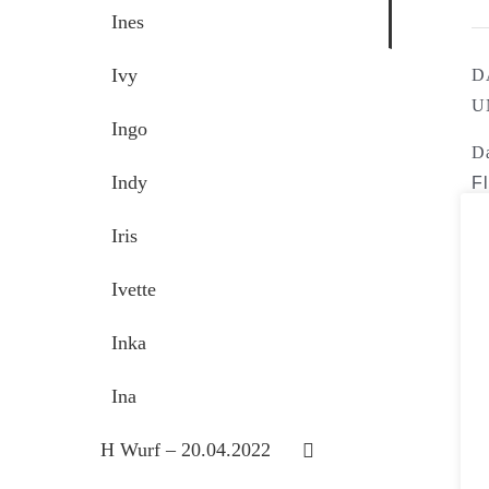
Ines
Ivy
D
U
Ingo
Da
Indy
F
u
Iris
Da
G
Ivette
d
l
Inka
m
Ina
M
H Wurf – 20.04.2022
G