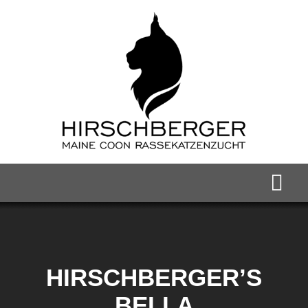
Zum
Inhalt
springen
Tog
Nav
Home
Maine Coon Kater
HIRSCHBERGER’S
BELLA