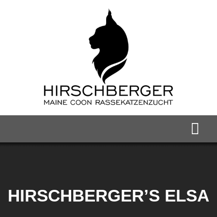
Zum
Inhalt
springen
Togg
Navi
Home
Maine Coon Kater
HIRSCHBERGER’S ELSA