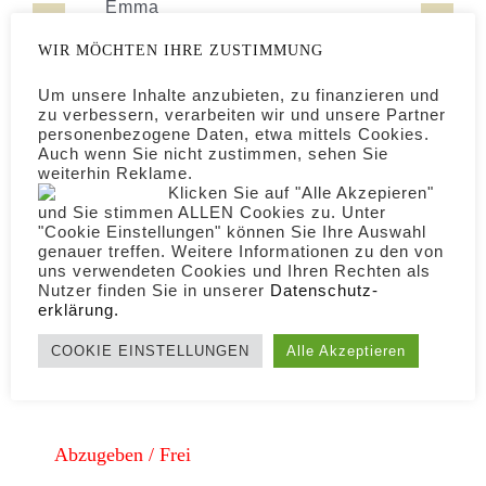
Hirschberger’s Emil
Hirschberger’s Emma
WIR MÖCHTEN IHRE ZUSTIMMUNG
Um unsere Inhalte anzubieten, zu finanzieren und
zu verbessern, verarbeiten wir und unsere Partner
personenbezogene Daten, etwa mittels Cookies.
Es gefällt Dir? Bitte teilen.
Auch wenn Sie nicht zustimmen, sehen Sie
weiterhin Reklame.
Klicken Sie auf "Alle Akzepieren"
und Sie stimmen ALLEN Cookies zu. Unter
"Cookie Einstellungen" können Sie Ihre Auswahl
genauer treffen. Weitere Informationen zu den von
uns verwendeten Cookies und Ihren Rechten als
Nutzer finden Sie in unserer
Daten­schutz­
erklärung.
COOKIE EINSTELLUNGEN
Alle Akzeptieren
MAINE COON KITTEN
Abzugeben / Frei