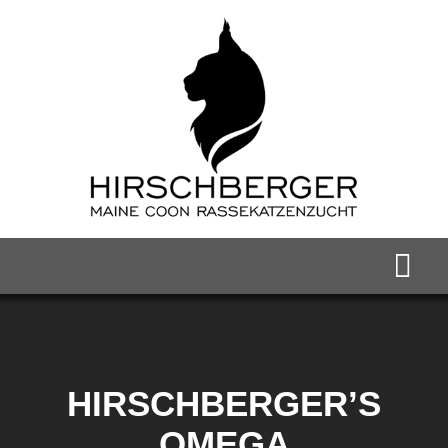
Zum
Inhalt
springen
Togg
Navi
Home
Maine Coon Kater
HIRSCHBERGER’S
OMEGA